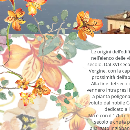
Le origini dell’ed
nell’elenco delle
secolo. Dal XVI seco
Vergine, con la cap
prossimità dell’a
Alla fine del seco
vennero intrapresi 
a pianta poligonal
voluto dal nobile 
dedicato al
Ma è con il 1764 che
secolo e che la 
allargato ingloband