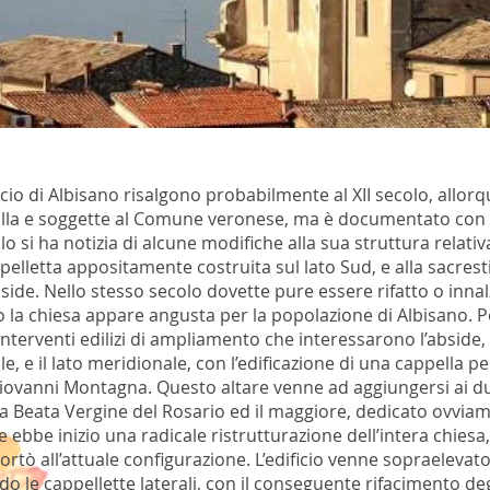
ificio di Albisano risalgono probabilmente al XII secolo, allor
 villa e soggette al Comune veronese, ma è documentato con ce
lo si ha notizia di alcune modifiche alla sua struttura relativ
pelletta appositamente costruita sul lato Sud, e alla sacresti
bside. Nello stesso secolo dovette pure essere rifatto o inna
lo la chiesa appare angusta per la popolazione di Albisano.
interventi edilizi di ampliamento che interessarono l’abside
e, e il lato meridionale, con l’edificazione di una cappella pe
Giovanni Montagna. Questo altare venne ad aggiungersi ai d
la Beata Vergine del Rosario ed il maggiore, dedicato ovvia
 ebbe inizio una radicale ristrutturazione dell’intera chiesa, d
portò all’attuale configurazione. L’edificio venne sopraeleva
o le cappellette laterali, con il conseguente rifacimento degli