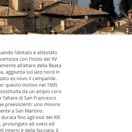
quando l’abitato è attestato
rtezza con l’inizio del XV
amente all’altare della Beata
a, aggiunta sul lato nord in
lzato ex novo il campanile.
 Per questo motivo nel 1605
, sostituita da un ampio coro
r l’altare di San Francesco
ue preesistenti: uno minore
mente a San Martino.
urata fino agli inizi del XIX
to, prolungato ad ovest ed
 interni e della facciata; il