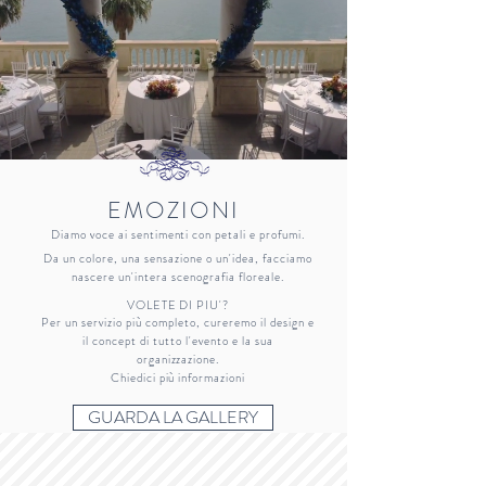
EMOZIONI
Diamo voce ai sentimenti con petali e profumi.
Da un colore, una sensazione o un'idea, facciamo
nascere un'intera scenografia floreale.
VOLETE DI PIU'?
Per un servizio più completo, cureremo il design e
il concept di tutto l'evento e la sua
organizzazione.
Chiedici più informazi
oni
GUARDA LA GALLERY