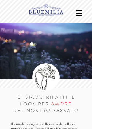
CI SIAMO RIFATTI IL
LOOK PER
AMORE
DEL NOSTRO PASSATO
Il senso del buon gusto, della misura, del bello, in
tutto ciò che si fa. Questo è il grande insegnamento