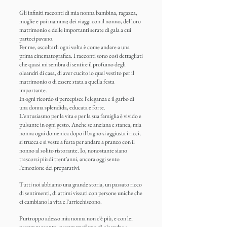
Gli infiniti racconti di mia nonna bambina, ragazza,
moglie e poi mamma; dei viaggi con il nonno, del loro
matrimonio e delle importanti serate di gala a cui
partecipavano.
Per me, ascoltarli ogni volta è come andare a una
prima cinematografica. I racconti sono così dettagliati
che quasi mi sembra di sentire il profumo degli
oleandri di casa, di aver cucito io quel vestito per il
matrimonio o di essere stata a quella festa
importante.
In ogni ricordo si percepisce l'eleganza e il garbo di
una donna splendida, educata e forte.
L'entusiasmo per la vita e per la sua famiglia è vivido e
pulsante in ogni gesto. Anche se anziana e stanca, mia
nonna ogni domenica dopo il bagno si aggiusta i ricci,
si trucca e si veste a festa per andare a pranzo con il
nonno al solito ristorante. Io, nonostante siano
trascorsi più di trent'anni, ancora oggi sento
l'emozione dei preparativi.
Tutti noi abbiamo una grande storia, un passato ricco
di sentimenti, di attimi vissuti con persone uniche che
ci cambiano la vita e l'arricchiscono.
Purtroppo adesso mia nonna non c'è più, e con lei