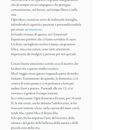
che da sempre mi accompagna e che perseguo
costantemente, nel lavoro, nel tempo libero e nella
vita.
Ogni idea e creazione cerco di realizzarla al meglio,
infondendovi capacità e passione e personalizzandola
per creare
un'emozione
.
In fondo viviamo di questo, no? Emozioni!
Esperienze positive che ci fanno sorridere il cuore.
Un fiore, un biglietto scritto a mano, un pensiero
felice, una cena curata, sono tutte attenzioni
importanti, da rivolgere a persone per noi speciali.
Creare buone emozioni e sorrisi: ecco il motivo che
ha dato vita a questo studio creativo.
Ma il viaggio verso questo traguardo parte da molto
lontano. Esattamente da quando, la domenica, ci si
vestiva di tutto punto e ci si pettinava a festa per
andare fuori a pranzo. Puntuali alle ore 13, ci si
trovava e si godeva il tempo insieme.
Io e i miei nonni. Ogni domenica d'estate, per 34 anni.
Sì, le mie estati, anche durante l'adolescenza, le ho
trascorse insieme a loro, nella casetta del mare con le
tende blu, i piatti blu e il divano blu.
Ed è qui che ho imparato l'arte del ricevere, della
misura e del gioire della bellezza della natura e delle
piccole cose della vita.