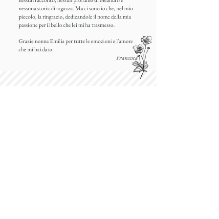
nessun racconto, nessun profumo di oleandro e
nessuna storia di ragazza. Ma ci sono io che, nel mio
piccolo, la ringrazio, dedicandole il nome della mia
passione per il bello che lei mi ha trasmesso.
Grazie nonna Emilia per tutte le emozioni e l'amore
che mi hai dato.
Francesca
SEDE OPERATIVA
VIA DELLO STATUTO 5, MAGNAGO (MI)
Contattaci
SEGUICI!
Riceviamo previo appuntamento in