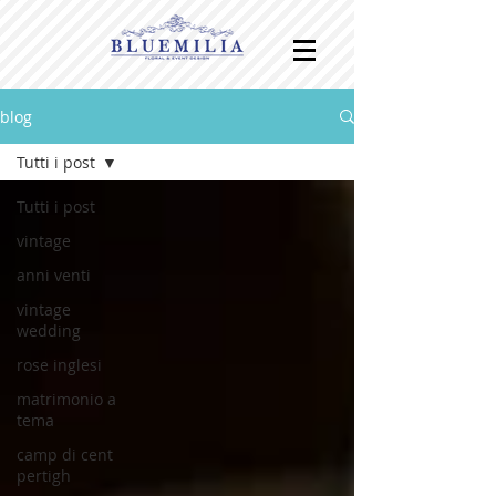
blog
Tutti i post
Tutti i post
vintage
anni venti
vintage
wedding
rose inglesi
matrimonio a
tema
camp di cent
pertigh