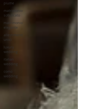
piume
matrimonio
sofisticato
matrimonio
elegante
allestimenti
unici
luxury
wedding
italian
wedding
como
wedding