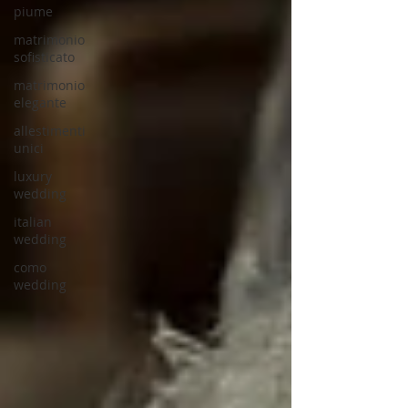
piume
matrimonio
sofisticato
matrimonio
elegante
allestimenti
unici
luxury
wedding
italian
wedding
como
wedding