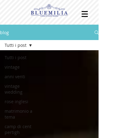
blog
Tutti i post
Tutti i post
vintage
anni venti
vintage
wedding
rose inglesi
matrimonio a
tema
camp di cent
pertigh