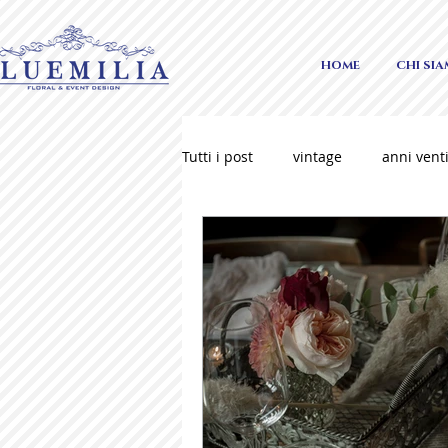
HOME
CHI SI
Tutti i post
vintage
anni vent
piume
matrimonio sofisticat
italian wedding
como weddi