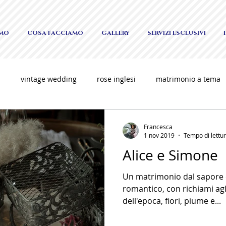
AMO
COSA FACCIAMO
GALLERY
SERVIZI ESCLUSIVI
i
vintage wedding
rose inglesi
matrimonio a tema
o
matrimonio elegante
allestimenti unici
luxury w
Francesca
1 nov 2019
Tempo di lettur
Alice e Simone
ng
Un matrimonio dal sapore
romantico, con richiami agli
dell'epoca, fiori, piume e...