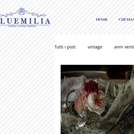
HOME
CHI SI
Tutti i post
vintage
anni vent
piume
matrimonio sofisticat
italian wedding
como weddi