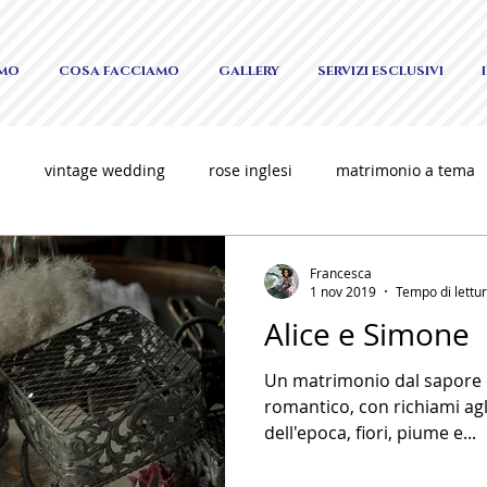
AMO
COSA FACCIAMO
GALLERY
SERVIZI ESCLUSIVI
i
vintage wedding
rose inglesi
matrimonio a tema
o
matrimonio elegante
allestimenti unici
luxury w
Francesca
1 nov 2019
Tempo di lettur
Alice e Simone
ng
Un matrimonio dal sapore
romantico, con richiami agli
dell'epoca, fiori, piume e...